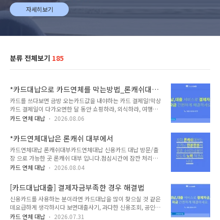
자세히보기
분류 전체보기
185
*카드대납으로 카드연체를 막는방법_론캐쉬대부
카드를 쓰다보면 금방 오는카드값을 내야하는 카드 결제일!막상
카드 결제일이 다가오면한 달 동안 쇼핑하랴, 외식하랴, 여행하
랴무턱대고 쓴 카드 결제 금액에놀라시는 분들도 있는데요. 생각
카드 연체 대납
2026.08.06
지도 못한 결제 금액 때문에여유 자금도 없고 그렇다고 무턱대고
카드대납 연체를 하다가는 카드 한도 복구가더욱 어려워집니다.
*카드연체대납은 론캐쉬 대부에서
그만큼 신용도와카드한도가 줄고 대출도 가능성이 낮아지기때
​카드연체대납 론캐쉬대부카드연체대납 신용카드 대납 방문/출
문입니다.​​참 난감한 상황에서 신용카드대납을생각해본 분들도
장 으로 가능한 곳 론캐쉬 대부 입니다.점심시간에 잠깐 처리하
계실 겁니다.카드대납하기 전 보통 연체를 하실 경우에신용등급
시거나 근무중에도 잠깐 만나 처리가 가능하고주부인 경우에는
에 영향을 받아서금융활동을 해나가시는데적지 않은 어려움도
카드 연체 대납
2026.08.04
집 근처에도 가능하니 많이 이용하십니다.카드연체대납은 전화
겪으실 거예요.요즘엔 카드대납을 해주는 곳도 많고방식이 쉽고
상담후 방문처리도 가능하시며카드연체대납 서울/경기/안양/수
간편해서이용해보시는 분들도 상당하세요.​​하지만 누구나 대출
[카드대납대출] 결제자금부족한 경우 해결법
원/성남/일산/인천/부산/등등부산이나 서울 경기 등 일정금액
되지는 않는답니다.카드한도가 확 줄거나신용이 좋지 ..
신용카드를 사용하는 분이라면 카드대납을 많이 찾으실 것 같은
이상이시면대납이 가능합니다~카드연체대납 카드대납 시에도
데요​급하게 생각하시다 보면대출사기, 과다한 신용조회, 공인인
카드한도가 수수료까지 하면 적게 나오기 때문에 수수료로 필요
증서 비번이라던지 신용카드 비밀번호, 휴대폰 번호가 노출되기
한 현금은 있으셔야 합니다~ 전화주셔서 꼭 알아보세요~!꼭 알
카드 연체 대납
2026.07.31