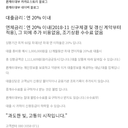
론캐쉬대부 카카오스토리 블로그
론캐쉬대부 네이버 블로그
대출금리 : 연 20% 이내
연체금리 : 연 20% 이내(2018-11 신규체결 및 갱신 계약부터
적용), 그 외에 추가 비용없음, 조기상환 수수료 없음
상환기간 최저 60일 최대3년 최대 연 이자율은 20% 입니다.
대출 총비용 예시 1,000,000원을 12개월동안 최대 연이자율 20%로 대출시
총 상환금액은 1,111,609원(원리금균등시)입니다.(대출 상품에 따라 달라질 수 있습니다.)
론캐쉬대부는 개인정보를 보호하고 약관에 의거 대출정보를 제공하는 대납/대출 업체입니
다.
대출상담은 고객님의 신용상 불이익이나 금융기관 조회기록이 추가되지 않습니다.
중개수수료를 요구하거나 받는 것은 불법 입니다.
론캐쉬대부는 절대 불법수수료를 요구하거나 받지도 않습니다.(수수료무)
대출 시 귀하의 신용등급이 하락할 수 있습니다.
"과도한 빛, 고통의 시작입니다."
고객센터 080-3058-0711