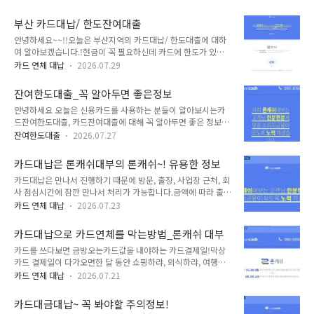
쉽습니다.​예를들면 이전에 있었던 일 중 고객의 핸드폰이 이전에
아보시고 전화주시면더 빠른 처리 가능합니다~카드연체대납은
해커에 노출되어 전화연결도 카드사로 되지 않으며 문자 또한 가
카드사에 전화하셔서 꼭 물어보세요~ 남에게 정보를 줘서 조회
부산 카드대납/ 한도잔여대출
짜문자가 도착합니다. 카드사와 전혀 상관없는 해커가 조작이 가
하는 것보다본인이 조회해야 더 좋겠습니다~ #카드연체대납#
안녕하세요~~!!오늘은 부산지역의 카드대납/ 한도대출에 대하
능합니다.​자신이 모르는 앱이 깔려있다면 무조건 삭제하시길 추
신용카드연체..
여 알아보겠습니다.!현금이 꼭 필요하신데 카드에 한도가 있는
천드리겠습니다.신용카드대납대출을 알아보는 경우도 비슷한
경우가 많으시죠?또 카드자금을 막을 현금이 부족합니다. 이럴
경우가 많습니다. 대부분 급하게 결제자금이 부족해 알아보거나
카드 연체 대납
2026.07.29
때 이용하는 대출은 카드관련 대출이겠죠!바로 카드대납/한도대
결제일에 돈을 준비 못해서 미납이 된 경우라면 마음이 많이 불
출입니다.카드대납같은 경우에는 출장/방문으로 이루어지며 카
안해서 아무곳에서 아무렇게나 처리하시면 안되겠죠! 론캐쉬대
잔여한도대출_꼭 알아두면 좋은정보
드사로 몇 가지를 조회하여 대출가능 여부를 알 수 있게 됩니다.
부만의 경력과 노하우로 개인정보 노출 걱정 전혀 ..
안녕하세요 오늘은 신용카드를 사용하는 분들이 알아보시는카
또 잔여한도대출은 잔여한도에서 수수료를 뺸 나머지 금액을 대
드잔여한도대출, 카드잔여대출에 대해 꼭 알아두면 좋은 정보를
출받게 됩니다.​부산카드대납 같은 경우에는 저희 직원이 출장가
공유하고자합니다.특히 돈이라는 것이 급할 때는 순간 판단이 흐
서 진행 가능하시기 때문에일하는 와중에도 잠깐 만나거나,직장
잔여한도대출
2026.07.27
려지기 일쑤인데요. 보이스피싱이나 요즘 신종의 대출 사기에 당
점심시간에 처리하시거나,사업장에 계셔도 사업장에서 처리 가
하지 않도록 조심해야겠죠.보이스 피싱이나 신종사기의 같은 경
능하여 편리하답니다.​카드사로 문의해서 한도를 확인하면 대부
카드대납은 론캐쉬대부의 론캐쉬~! 유용한 정보
우에는 핸드폰을 많이 사용하고 특히나 스마트폰에 각종 유해 프
분 대출 가능금액이 대납금액보다 부족한 경우가 많습니다..
카드대납은 만나서 진행하기 때문에 방문, 출장, 사업장 근처, 회
로그램이 깔릴 수 있기 때문에 주의를 많이 하셔야 합니다.​스마
사 점심시간에 잠깐 만나서 처리가 가능합니다.금액에 따라 출장
트폰을 해킹 당하면 스마트폰의 통화나 문자를 누군가 볼 수 있
이 진행될 수 있습니다. 어느정도 금액이 되신다면 꼭 알아보세
다고 생각하시면 됩니다. 그래서 이 사람이 돈이 필요하구나 생
카드 연체 대납
2026.07.23
요~100만원 미만의 금액은 어려울 수 있고 방문하시면 해결하
각이 들면 전화를 거는 것이죠.그 쪽에서는 해킹당한 폰의 사용
실 수 있습니다. 카드대납 처리 시에는 카드사에 따라 처리방법
자의 이름, 연락처 등등 여러가지 정보를 알 수 있고 그러면 신종
카드대납으로 카드연체를 막는방법_론캐쉬 대부
이 다르고 까다로운 카드가 있답니다.카드연체대납 대출시에는
대출 사기에 노출될 위험이 커집니다. ​돈..
카드를 쓰다보면 금방오는카드값을 내야하는 카드결제일!막상
꼭 카드연체대납 전문 카드사에게 맡겨 카드한도가 줄거나 하는
카드 결제일이 다가오면한 달 동안 쇼핑하랴, 외식하랴, 여행하
일이 없도록 해야겠습니다. ​​​#카드한도 #잔여한도#잔여한도대
랴무턱대고 쓴 카드 결제 금액에놀라시는 분들도 있는데요.생각
출#카드잔여한도대출#카드대납한도대출#한도대출 #론캐쉬#
카드 연체 대납
2026.07.21
지도 못한 결제 금액 때문에여유 자금도 없고 그렇다고 무턱대고
카드대납#전국카드한도대출#전국한도대출#전국카드대출수수
카드대납 연체를 하다가는 카드한도복구가더욱 어려워집니다.
료#안양카드대납 #수원카드대납 #성남카드대납 #경기카드대
카드대금대납~ 꼭 봐야할 주의정보!
그만큼 신용도와카드한도가 줄고 대출도 가능성이 낮아지기때
납#인천카드대납 #부산카드대납#부천카드대납#일산카드대납