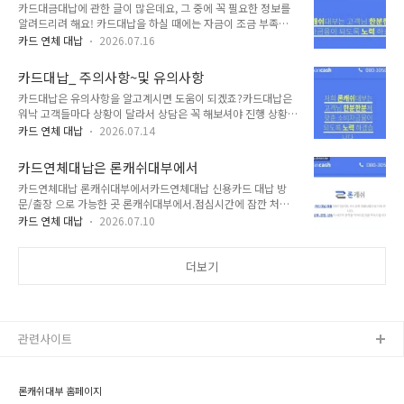
카드대금대납에 관한 글이 많은데요, 그 중에 꼭 필요한 정보를
문입니다.​​참 난감한 상황에서 신용카드대납을생각해본 분들도
#울산..
알려드리려 해요! 카드대납을 하실 때에는 자금이 조금 부족한
계실 겁니다.카드대납하기 전 보통 연체를 하실 경우에신용등급
경우가 많습니다. 그로 인해 싼 것을 찾거나 조금 저렴하게 하고
에 영향을 받아서금융활동을 해 나가시는데적지 않은 어려움도
카드 연체 대납
2026.07.16
싶으신 분 들이 많으십니다. 하지만 그것은 잠시만을 생각하는
겪으실 거예요.요즘엔 카드대납을 해주는 곳도 많고방식이 쉽고
것입니다. 가격이 저렴하다고 해서 카드생활에 좋은 것은 아닙니
간편해서이용해보시는 분들도 상당하세요.하지만 누구나 대출
카드대납_ 주의사항~및 유의사항
다.특히 카드대금대납을 고려하시는 분들은 현금이 잘 융통되지
이 되지는 않는답니다.카드한도가 확 줄거나 신용이 좋지 않은
카드대납은 유의사항을 알고계시면 도움이 되겠죠?카드대납은
않을 때 이용하게 되는데요! 조급해지기도 하고, 그럴 때일수록
사람이..
워낙 고객들마다 상황이 달라서 상담은 꼭 해보셔야 진행 상황을
더욱 조심하셔야 겠습니다.​여러가지 중요한 주의점이 있는데요!
아시게 될겁니다. 왜냐하면 고객들마다 한도복구가 다르기 때문
일단 업체선정 입니다! 길거리 명함이나 인터넷에 떠도는 글이
카드 연체 대납
2026.07.14
입니다.카드대납 유의사항을 알아보겠습니다.​1. 카드대납은 연
라던지, 알 수없는 블로그에 적혀있는 글이라던지 이런 것을 걸
체 5일이상 되시면 어려워지기 때문에 그 전에 하는 것이 좋다.
러내려면 아주 쉬운 방법으로는 오랫동안 광고를 한 업체여야 하
카드연체대납은 론캐쉬대부에서
카드대납하시는 분들은 선결제도 있지만, 연체가 되신 분들도 있
겠습니다. 또한 블로그가 관련 블..
카드연체대납 론캐쉬대부에서카드연체대납 신용카드 대납 방
습니다.선결제보다는 연체가 더 까다롭고, 연체가 10일 되시는
문/출장 으로 가능한 곳 론캐쉬대부에서.점심시간에 잠깐 처리
분들도 상황이 좋다면 처리가 가능합니다. 사람마다 다른 신용조
하시거나 근무중에도 출장 언제 어디서나.​​카드연체대납은 전화
건이 되기 때문이겠죠?​2. 카드대납 후 한도대출 시 꼭 전문업체,
카드 연체 대납
2026.07.10
상담 후 방문처리도 가능하시며카드연체대납 서울/경기/안양/
믿을 수 있는 오랫동안 광고한 업체한도대출 시에는 대출을 받게
수원/성남/일산/인천/부산/등등지방은 불가하나 부산이나 서울
되는데 회사가 갑자기 사라지거나 하는 경우도 있습니다. 그러면
경기쪽은 일정금액 이상이시면대납이 가능합니다~카드연체대
더보기
카드한도가 줄거나, 심하게는 한도..
납 카드대납시에도 카드한도가 수수료까지 하면 적게나오기때
문에 수수료로 필요한 현금은 있으셔야 합니다~ 전화주셔서 꼭
알아보세요~!카드연체대납 카드에 남은 한도가 있다면 카드가
한도만큼 살지만~카드연체대납 꼭 알아보시고 전화주시면더 빠
관련사이트
른 처리 가능합니다~​​카드연체대납은 카드사에 전화하셔서 꼭
물어보세요~ 남에게 정보를 줘서 조회하는 것보다본인이 조회
해야 더 좋겠습니다..
론캐쉬대부 홈페이지